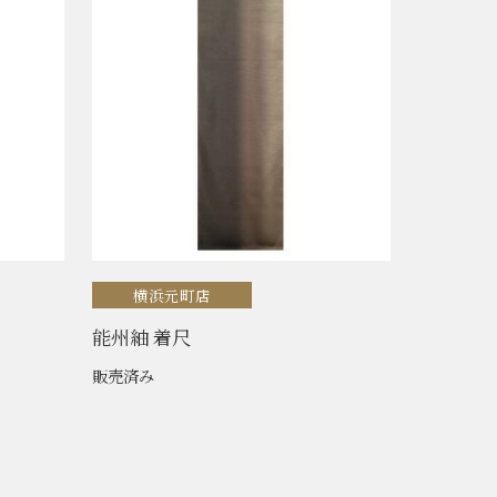
横浜元町店
能州紬 着尺
販売済み