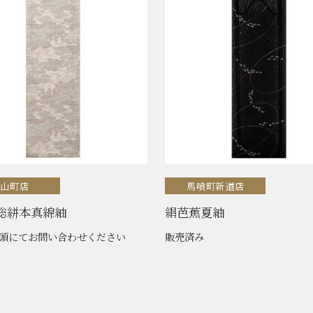
横山町店
馬喰町新道店
総絣本真綿紬
絹芭蕉夏紬
頭にてお問い合わせください
販売済み