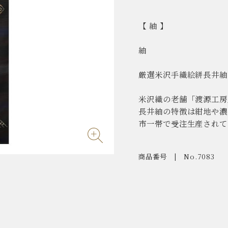
【 紬 】
紬
厳選米沢手織絵絣長井紬
米沢織の老舗「渡源工房
長井紬の特徴は紺地や濃
市一帯で受注生産されて
商品番号
No.7083