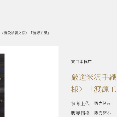
〈横段絵絣文様〉「渡源工房」
東日本橋店
厳選米沢手織
様〉「渡源工
参考上代
販売済み
販売価格
販売済み