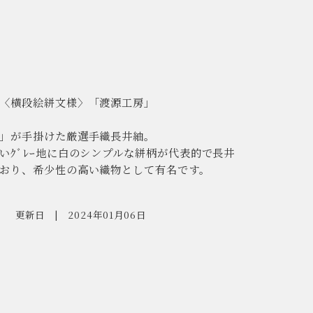
〈横段絵絣文様〉「渡源工房」
」が手掛けた厳選手織長井紬。
いｸﾞﾚｰ地に白のシンプルな絣柄が代表的で長井
おり、希少性の高い織物として有名です。
更新日
2024年01月06日