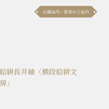
絵絣長井紬〈横段絵絣文
房」