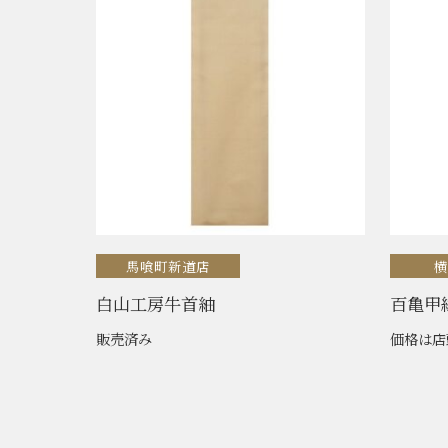
馬喰町新道店
白山工房牛首紬
百亀甲
販売済み
価格は店