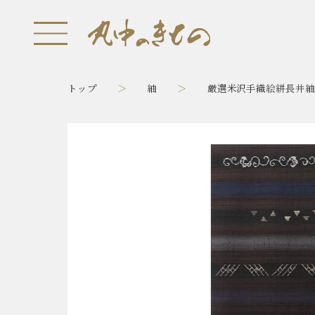
トップ
紬
厳選米沢手織絵絣長井紬