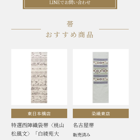
LINEでお問い合わせ
帯
おすすめ商品
東日本橋店
染織東店
特選西陣織袋帯〈桃山
名古屋帯
松風文〉「白綾苑大
販売済み