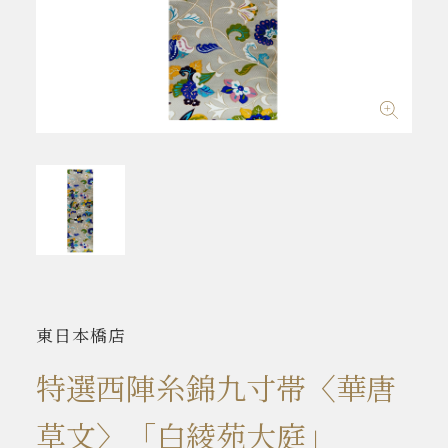
東日本橋店
特選西陣糸錦九寸帯〈華唐
草文〉「白綾苑大庭」