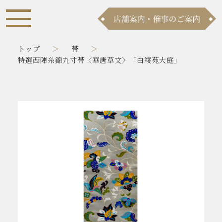
トップ
帯
特選西陣糸錦九寸帯〈華唐草文〉「白綾苑大庭」