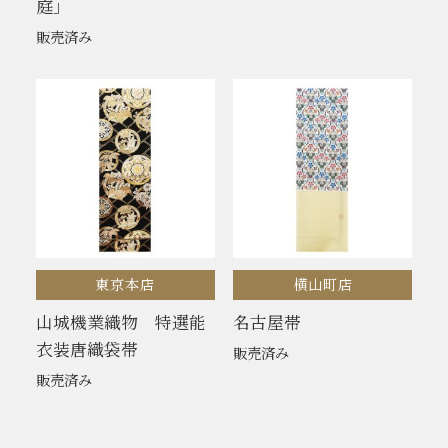
庭」
販売済み
東京本店
横山町店
山城機業織物 特選能
名古屋帯
衣装唐織袋帯
販売済み
販売済み