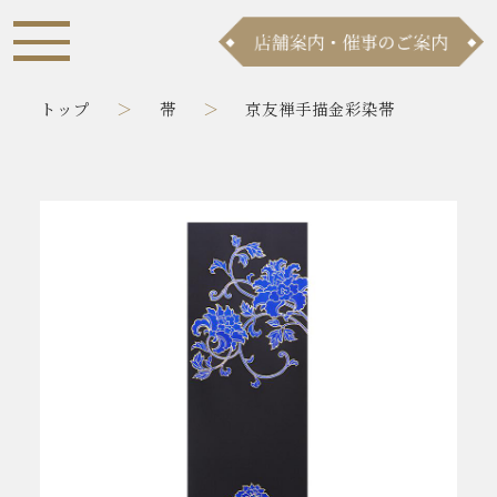
トップ
帯
京友禅手描金彩染帯