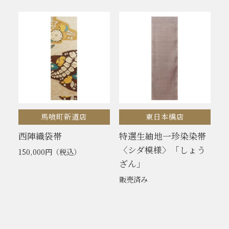
馬喰町新道店
東日本橋店
西陣織袋帯
特選生紬地一珍染染帯
〈シダ模様〉「しょう
150,000円
（税込）
ざん」
販売済み