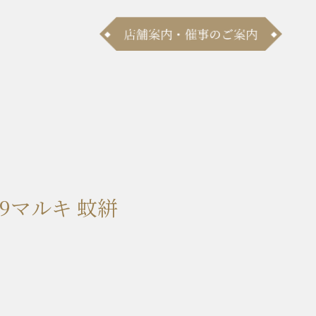
9マルキ 蚊絣