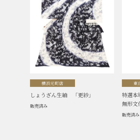
横浜元町店
東
しょうざん生紬 「更紗」
特選本
無形文
販売済み
販売済み