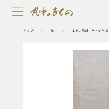
トップ
紬
本場大島紬 9マルキ 蚊