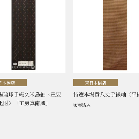
日本橋店
東日本橋店
場琉球手織久米島紬〈重要
特選本場黄八丈手織紬〈平
化財〉「工房真南風」
販売済み