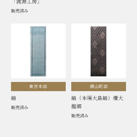
「渡源工房」
販売済み
東京本店
横山町店
紬
紬（本場大島紬）優大
龍郷
販売済み
販売済み