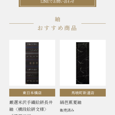
LINEでお問い合わせ
紬
おすすめ商品
東日本橋店
馬喰町新道店
厳選米沢手織絵絣長井
絹芭蕉夏紬
紬〈横段絵絣文様〉
販売済み