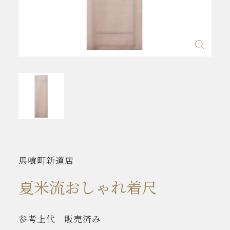
馬喰町新道店
夏米流おしゃれ着尺
参考上代
販売済み