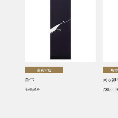
東京本店
馬
附下
京友禅
販売済み
200,00