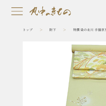
トップ
附下
特撰 染の北川 手描