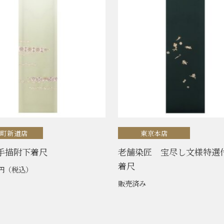
喰町新道店
東京本店
手描附下着尺
老舗染匠 宝尽し文様特選
着尺
0円
（税込）
販売済み