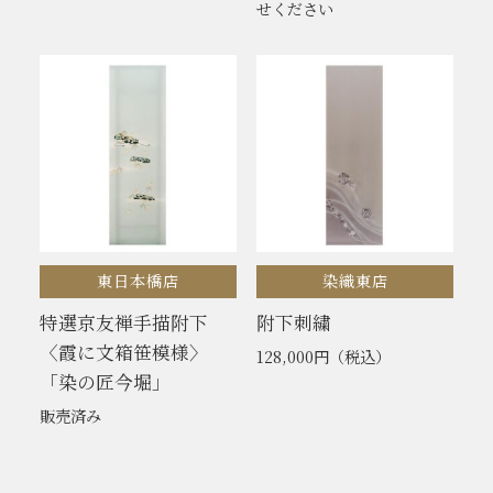
せください
東日本橋店
染織東店
特選京友禅手描附下
附下刺繍
〈霞に文箱笹模様〉
128,000円
（税込）
「染の匠今堀」
販売済み