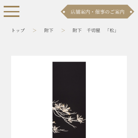
トップ
附下
附下 千切屋 「松」