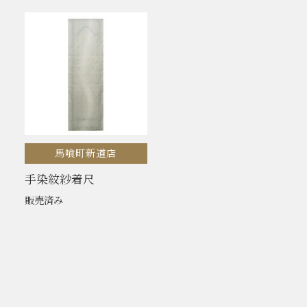
馬喰町新道店
手染紋紗着尺
販売済み