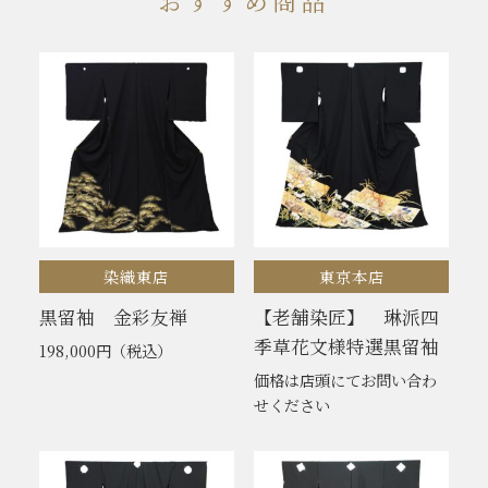
おすすめ商品
染織東店
東京本店
黒留袖 金彩友禅
【老舗染匠】 琳派四
季草花文様特選黒留袖
198,000円
（税込）
価格は店頭にてお問い合わ
せください