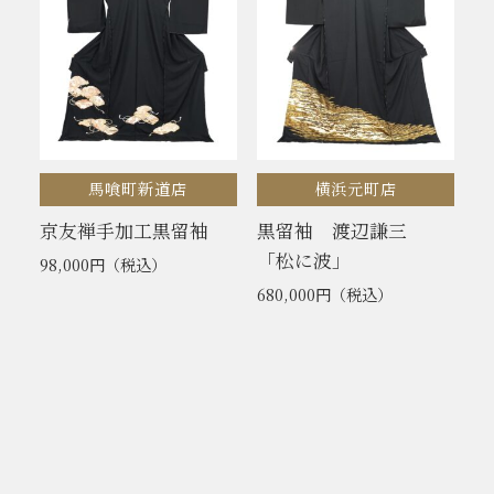
馬喰町新道店
横浜元町店
京友禅手加工黒留袖
黒留袖 渡辺謙三
「松に波」
98,000円
（税込）
680,000円
（税込）