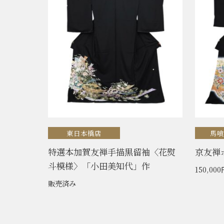
東日本橋店
馬
特選本加賀友禅手描黒留袖〈花熨
京友禅
斗模様〉「小田美知代」作
150,000
販売済み