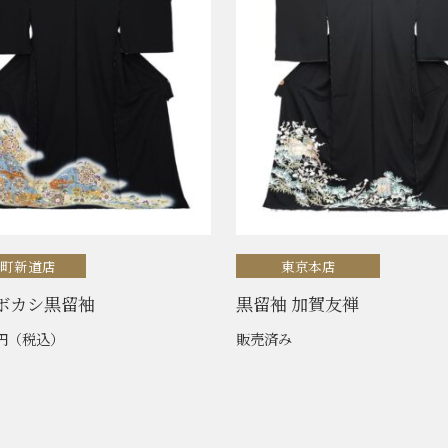
喰町新道店
東京本店
ボカシ黒留袖
黒留袖 加賀友禅
円
（税込）
販売済み