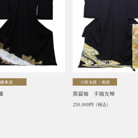
染織東店
大阪本店・南店
繍
黒留袖 手描友禅
250,000円
（税込）