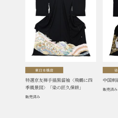
東日本橋店
特選京友禅手描黒留袖〈飛鶴に四
中国刺
季風景図〉「染の匠久保耕」
販売済み
販売済み