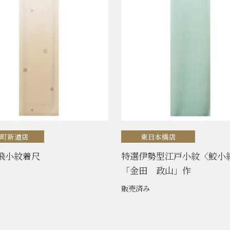
喰町新道店
東日本橋店
飛小紋着尺
特選伊勢型江戸小紋〈鮫小
「金田 政山」作
販売済み