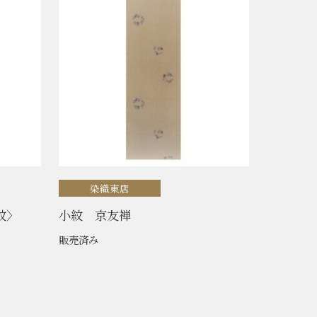
染織東店
紋〉
小紋 京友禅
販売済み