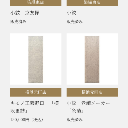
染織東店
染織東店
小紋 京友禅
小紋
販売済み
販売済み
横浜元町店
横浜元町店
キモノ工芸野口 「横
小紋 老舗メーカー
段更紗」
「糸菊」
150,000円
（税込）
販売済み