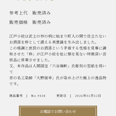
参考上代
販売済み
販売価格
販売済み
江戸小紋は武士の裃の柄に始まり町人の間で目立たない
お洒落を粋として讃える美意識を生み出しました。
この格調と庶民のお洒落という矛盾する性格を見事に調
和させた「粋」が江戸小紋を他に類を見ない特徴深い芸
術品に昇華させました。
又、本作品は人間国宝「六谷梅軒」氏彫刻の型紙を用い
て
京の名工染師「大野信幸」氏が染め上げた極上の逸品物
です。
商品番号
No.9418
更新日
2026年02月12日
お電話でお問い合わせ