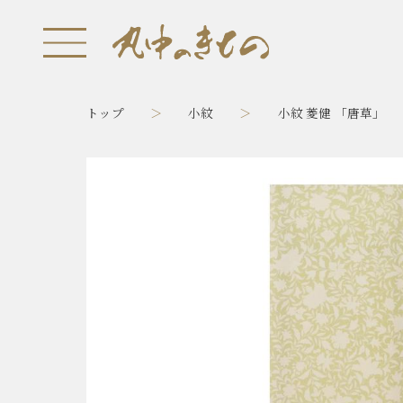
トップ
小紋
小紋 菱健 「唐草」