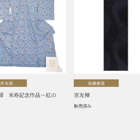
東京本店
染織東店
順 米寿記念作品〜紅の
京友禅
販売済み