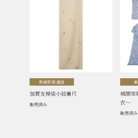
馬喰町新道店
加賀友禅染小紋着尺
城間栄
衣〜
販売済み
販売済み