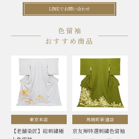
LINEでお問い合わせ
色留袖
おすすめ商品
東京本店
馬喰町新道店
【老舗染匠】総刺繍極
京友禅特選刺繍色留袖