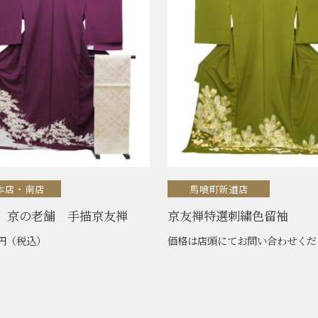
本店・南店
馬喰町新道店
 京の老舗 手描京友禅
京友禅特選刺繍色留袖
0円
（税込）
価格は店頭にてお問い合わせくだ