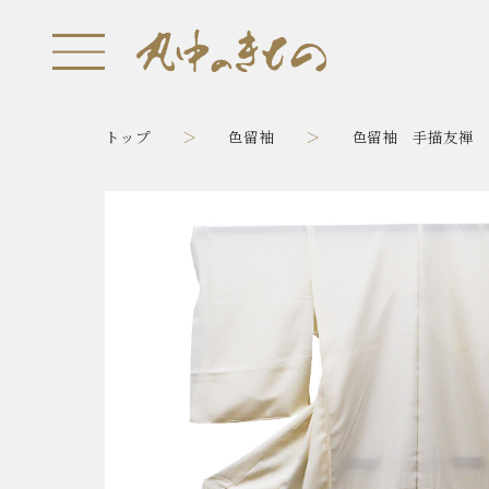
トップ
色留袖
色留袖 手描友禅