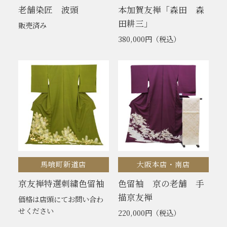
老舗染匠 波頭
本加賀友禅「森田 森
田耕三」
販売済み
380,000円
（税込）
馬喰町新道店
大阪本店・南店
京友禅特選刺繍色留袖
色留袖 京の老舗 手
描京友禅
価格は店頭にてお問い合わ
せください
220,000円
（税込）