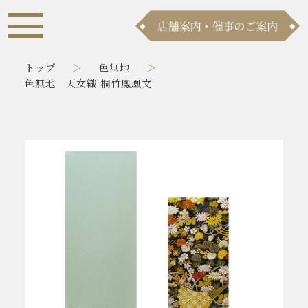
トップ
色無地
色無地 天女織 桐竹鳳凰文