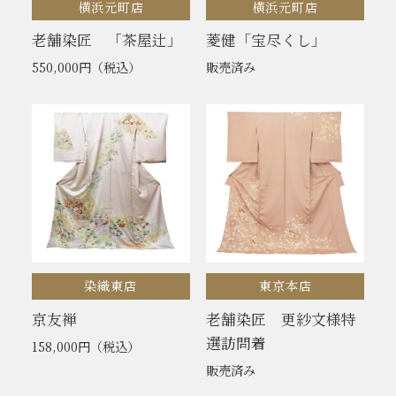
横浜元町店
横浜元町店
老舗染匠 「茶屋辻」
菱健「宝尽くし」
550,000円
（税込）
販売済み
染織東店
東京本店
京友禅
老舗染匠 更紗文様特
選訪問着
158,000円
（税込）
販売済み