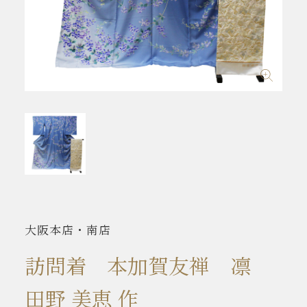
大阪本店・南店
訪問着 本加賀友禅 凛
田野 美恵 作