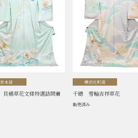
東京本店
横浜元町店
】貝桶草花文様特選訪問着
千總 雪輪吉祥草花
販売済み