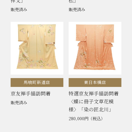
祥文」
松」
販売済み
販売済み
馬喰町新道店
東日本橋店
京友禅手描訪問着
特選京友禅手描訪問着
〈蝶に冊子文草花模
販売済み
様〉「染の匠北川」
280,000円
（税込）