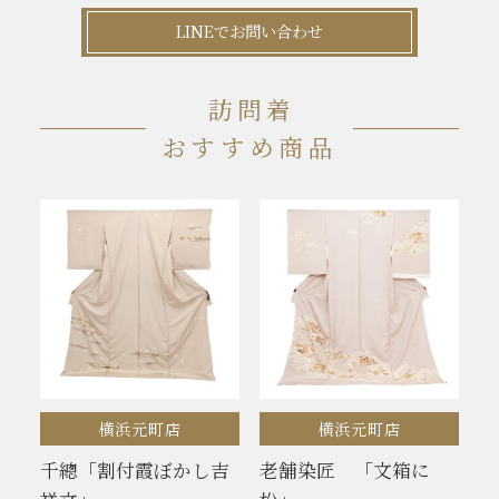
LINEでお問い合わせ
訪問着
おすすめ商品
横浜元町店
横浜元町店
千總「割付霞ぼかし吉
老舗染匠 「文箱に