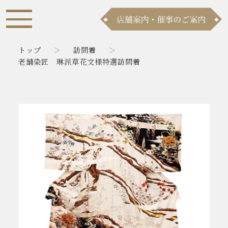
トップ
訪問着
老舗染匠 琳派草花文様特選訪問着