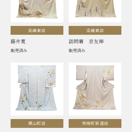
染織東店
染織東店
藤井寛
訪問着 京友禅
販売済み
販売済み
横山町店
馬喰町新道店