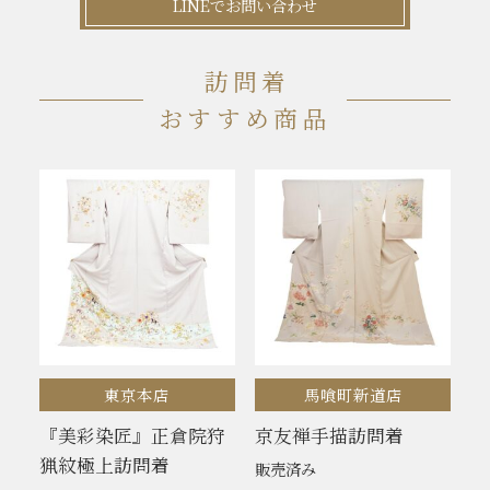
LINEでお問い合わせ
訪問着
おすすめ商品
東京本店
馬喰町新道店
『美彩染匠』正倉院狩
京友禅手描訪問着
猟紋極上訪問着
販売済み