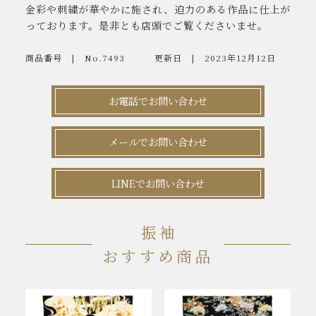
金彩や刺繍が華やかに施され、迫力のある作品に仕上が
っております。是非とも店頭でご覧くださいませ。
商品番号
No.7493
更新日
2023年12月12日
お電話でお問い合わせ
メールでお問い合わせ
LINEでお問い合わせ
振袖
おすすめ商品