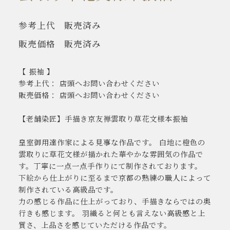
参考上代
販売済み
販売価格
販売済み
【 振袖 】
参考上代： 店頭へお問い合わせください
販売価格： 店頭へお問い合わせください
【老舗染匠】手描き京友禅雲取り草花文様本振袖
皇室御用達作家による見事な作品です。 白地に橙色の
雲取りに草花文様が描かれた華やかな雰囲気の作品で
す。丁寧に一点一点手作りにて制作されております。
下絵から仕上がりに至るまで京都の熟練の職人によって
制作されている高級品です。
力の感じる作品に仕上がっており、手描きならではの奥
行きも感じます。 羽織ると何とも言えない高級感と上
質さ、上品さを感じていただける作品です。