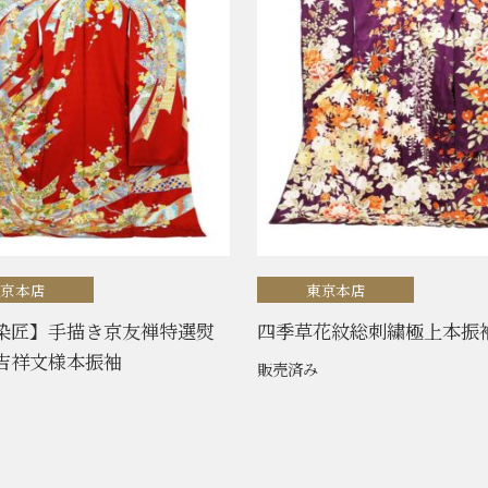
東京本店
東京本店
染匠】手描き京友禅特選熨
四季草花紋総刺繍極上本振
吉祥文様本振袖
販売済み