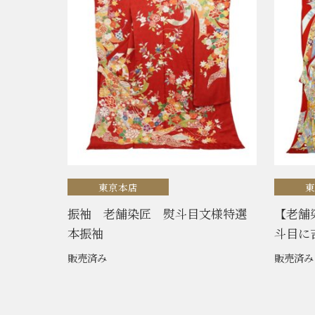
東京本店
振袖 老舗染匠 熨斗目文様特選
【老舗
本振袖
斗目に
販売済み
販売済み