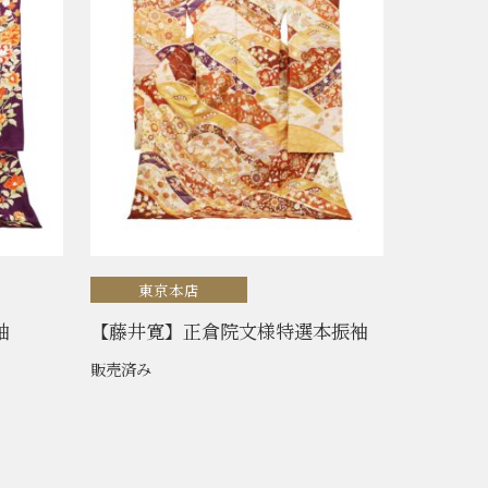
東京本店
袖
【藤井寛】正倉院文様特選本振袖
販売済み