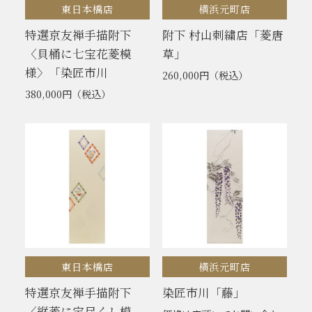
東日本橋店
横浜元町店
特選京友禅手描附下
附下 村山刺繍店「菱唐
〈貝桶に七宝花菱模
草」
様〉「染匠市川
260,000円
（税込）
380,000円
（税込）
東日本橋店
横浜元町店
特選京友禅手描附下
染匠市川「藤」
〈縦菱に宝尽くし模