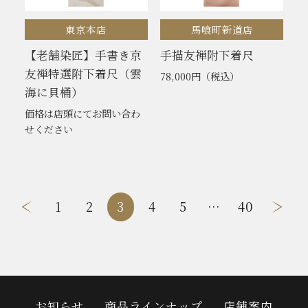
東京本店
馬喰町新道店
【老舗染匠】手書き京
手描友禅附下着尺
友禅特選附下着尺（雲
78,000円
（税込）
海に貝桶）
価格は店頭にてお問い合わ
せください
投
1
2
3
4
5
…
40
稿
ナ
ビ
ゲ
ー
お知らせ
商品ラインナップ
店舗案内