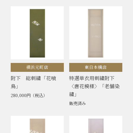
横浜元町店
東日本橋店
附下 総刺繍「花喰
特選単衣用刺繍附下
鳥」
〈唐花模様〉「老舗染
繍」
280,000円
（税込）
販売済み