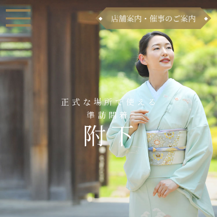
正式な場所で使える
準訪問着
附下