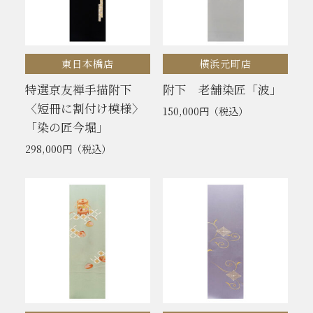
東日本橋店
横浜元町店
特選京友禅手描附下
附下 老舗染匠「波」
〈短冊に割付け模様〉
150,000円
（税込）
「染の匠今堀」
298,000円
（税込）