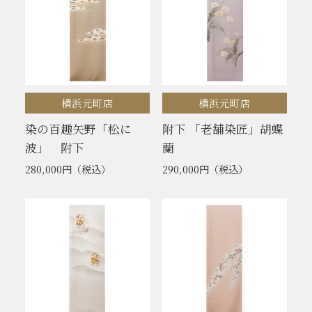
横浜元町店
横浜元町店
染の百趣矢野「松に
附下 「老舗染匠」胡蝶
波」 附下
蘭
280,000円
（税込）
290,000円
（税込）