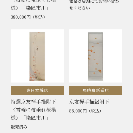
価格は店頭にてお問い合わ
様〉「染匠市川」
せください
380,000円
（税込）
東日本橋店
馬喰町新道店
特選京友禅手描附下
京友禅手描絽附下
〈雪輪に枝垂れ桜模
88,000円
（税込）
様〉「染匠市川」
販売済み